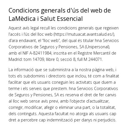
Condicions generals d'ús del web de
LaMèdica i Salut Essencial
Aquest avís legal recull les condicions generals que regeixen
l’accés i l’ús del lloc web (https://mutuacat.avantsalud.es/),
d’ara endavant, el “lloc web”, del qual és titular hna Servicios
Corporativos de Seguros y Pensiones, SA (Unipersonal),
amb el NIF A-82411984; inscrita en el Registre Mercantil de
Madrid: tom 14709, llibre 0, secció 8, full M 244071.
La informació que se subministra a la nostra pàgina web, i
tots els subdominis i directoris que inclou, té com a finalitat
facilitar que els usuaris coneguin les activitats que duem a
terme i els serveis que prestem. hna Servicios Corporativos
de Seguros y Pensiones, SA es reserva el dret de fer canvis
al lloc web sense avís previ, amb l’objecte d’actualitzar,
corregir, modificar, afegir o eliminar una part, o la totalitat,
dels continguts. Aquesta facultat no atorga als usuaris cap
dret a percebre cap indemnització per danys ni perjudicis.