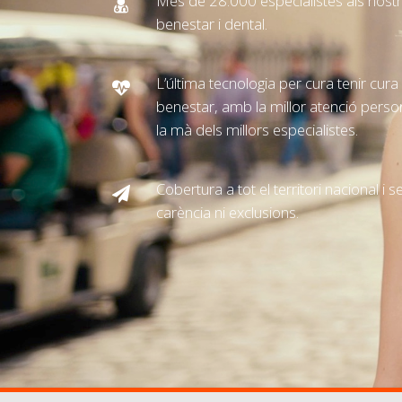
Més de 28.000 especialistes als nost
benestar i dental.
L’última tecnologia per cura tenir cura d
benestar, amb la millor atenció persona
la mà dels millors especialistes.
Cobertura a tot el territori nacional i
carència ni exclusions.