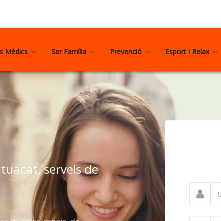
is Mèdics
Ser Família
Prevenció
Esport I Relax
uacat, serveis de