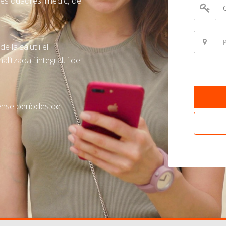
res quadres: mèdic, de
e la salut i el
litzada i integral, i de
 sense períodes de