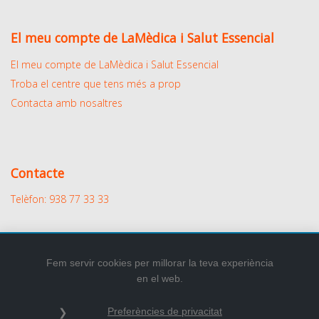
El meu compte de LaMèdica i Salut Essencial
El meu compte de LaMèdica i Salut Essencial
Troba el centre que tens més a prop
Contacta amb nosaltres
Contacte
Telèfon: 938 77 33 33
Fem servir cookies per millorar la teva experiència
en el web.
2026
© Tots els drets reservats.
Preferències de privacitat