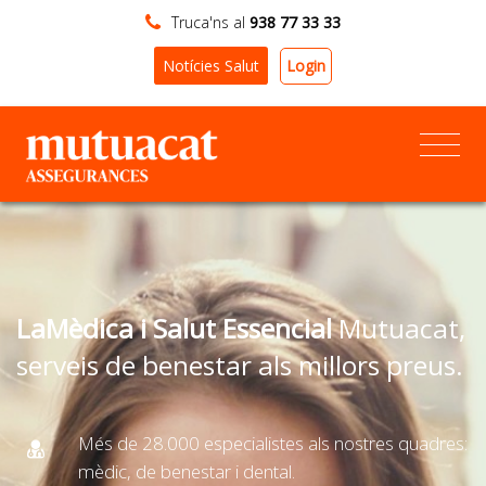
Truca'ns al
938 77 33 33
Login
Notícies Salut
LaMèdica i Salut Essencial
Mutuacat,
serveis de benestar als millors preus.
Més de 28.000 especialistes als nostres quadres:
mèdic, de benestar i dental.