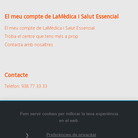
El meu compte de LaMèdica i Salut Essencial
El meu compte de LaMèdica i Salut Essencial
Troba el centre que tens més a prop
Contacta amb nosaltres
Contacte
Telèfon: 938 77 33 33
Fem servir cookies per millorar la teva experiència
en el web.
2026
© Tots els drets reservats.
Preferències de privacitat