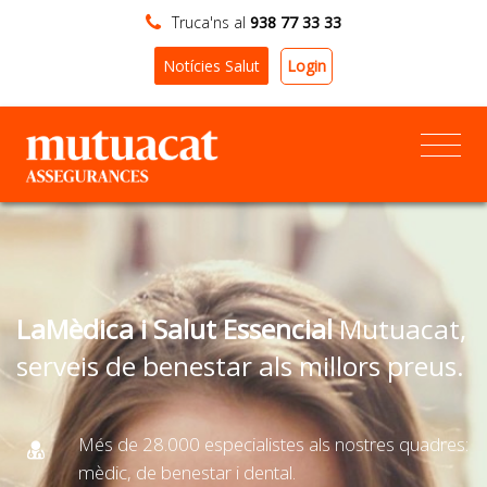
Truca'ns al
938 77 33 33
Login
Notícies Salut
LaMèdica i Salut Essencial
Mutuacat,
serveis de benestar als millors preus.
Més de 28.000 especialistes als nostres quadres:
mèdic, de benestar i dental.