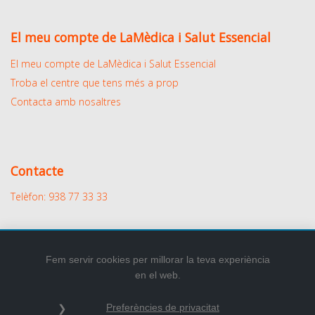
El meu compte de LaMèdica i Salut Essencial
El meu compte de LaMèdica i Salut Essencial
Troba el centre que tens més a prop
Contacta amb nosaltres
Contacte
Telèfon: 938 77 33 33
Fem servir cookies per millorar la teva experiència
en el web.
2026
© Tots els drets reservats.
Preferències de privacitat