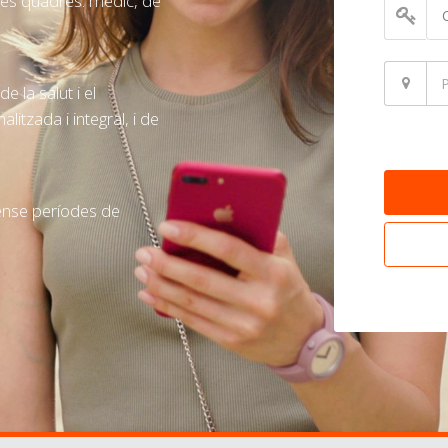
res quadres: mèdic, de
e la salut i el
litzada i integral, i de
 sense períodes de