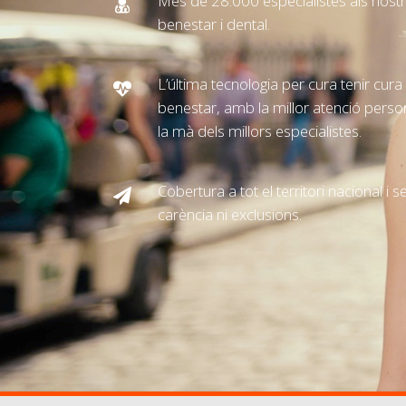
Més de 28.000 especialistes als nost
benestar i dental.
L’última tecnologia per cura tenir cura d
benestar, amb la millor atenció persona
la mà dels millors especialistes.
Cobertura a tot el territori nacional i
carència ni exclusions.