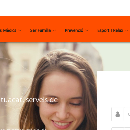
is Mèdics
Ser Família
Prevenció
Esport I Relax
uacat, serveis de