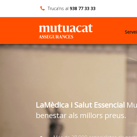
Truca'ns al
938 77 33 33
Serve
LaMèdica i Salut Essencial
Mut
benestar als millors preus.