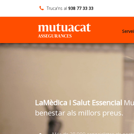
Truca'ns al
938 77 33 33
Serve
LaMèdica i Salut Essencial
Mut
benestar als millors preus.