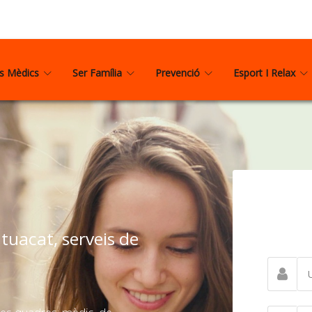
is Mèdics
Ser Família
Prevenció
Esport I Relax
uacat, serveis de