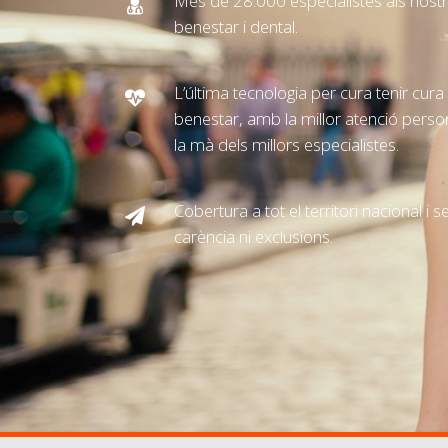
Més de 28.000 especialistes als nost
benestar i dental.
L’última tecnologia per cura tenir cura d
benestar, amb la millor atenció persona
la mà dels millors especialistes.
Cobertura a tot el territori nacional i
carència ni exclusions.