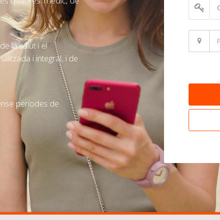
res quadres: mèdic, de
e la salut i el
litzada i integral, i de
 sense períodes de