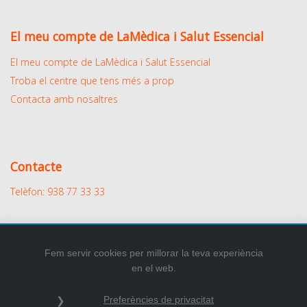
El meu compte de LaMèdica i Salut Essencial
El meu compte de LaMèdica i Salut Essencial
Troba el centre que tens més a prop
Contacta amb nosaltres
Contacte
Telèfon: 938 77 33 33
Fem servir cookies per millorar la teva experiència
en el web.
2026
© Tots els drets reservats.
Preferències de privacitat