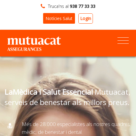
Truca'ns al
938 77 33 33
Login
Notícies Salut
LaMèdica i Salut Essencial
Mutuacat,
serveis de benestar als millors preus.
Més de 28.000 especialistes als nostres quadres:
mèdic, de benestar i dental.