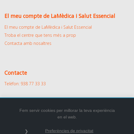
El meu compte de LaMèdica i Salut Essencial
El meu compte de LaMèdica i Salut Essencial
Troba el centre que tens més a prop
Contacta amb nosaltres
Contacte
Telèfon: 938 77 33 33
Fem servir cookies per millorar la teva experiència
en el web.
2026
© Tots els drets reservats.
Preferències de privacitat