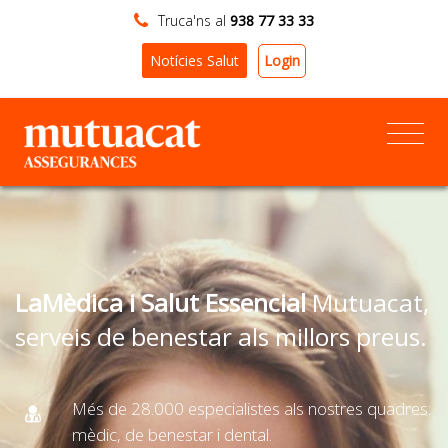
Truca'ns al
938 77 33 33
Login
Notícies Salut
LaMèdica i Salut Essencial
Mutuacat,
serveis de benestar als millors preus.
Més de 28.000 especialistes als nostres quadres:
mèdic, de benestar i dental.