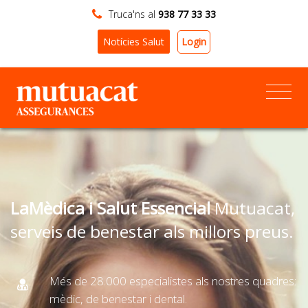
Truca'ns al
938 77 33 33
Login
Notícies Salut
LaMèdica i Salut Essencial
Mutuacat,
serveis de benestar als millors preus.
Més de 28.000 especialistes als nostres quadres:
mèdic, de benestar i dental.