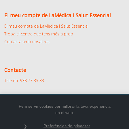
El meu compte de LaMèdica i Salut Essencial
El meu compte de LaMèdica i Salut Essencial
Troba el centre que tens més a prop
Contacta amb nosaltres
Contacte
Telèfon: 938 77 33 33
Fem servir cookies per millorar la teva experiència
en el web.
2026
© Tots els drets reservats.
Preferències de privacitat