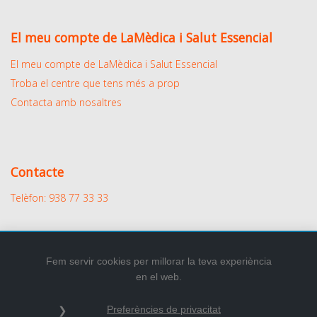
El meu compte de LaMèdica i Salut Essencial
El meu compte de LaMèdica i Salut Essencial
Troba el centre que tens més a prop
Contacta amb nosaltres
Contacte
Telèfon: 938 77 33 33
Fem servir cookies per millorar la teva experiència
en el web.
2026
© Tots els drets reservats.
Preferències de privacitat